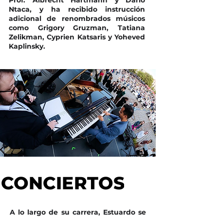
Ntaca, y ha recibido instrucción
adicional de renombrados músicos
como Grigory Gruzman, Tatiana
Zelikman, Cyprien Katsaris y Yoheved
Kaplinsky.
CONCIERTOS
CONCIERTOS
A lo largo de su carrera, Estuardo se